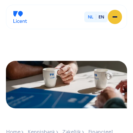
NL
EN
Home
Over Licent
Onze advieskantoren
Diensten
Sluit je aan
Onze ondernemers
Werken bij
Onze mensen
Actueel
Contact
Home
Kennisbank
Zakelijk
Financieel