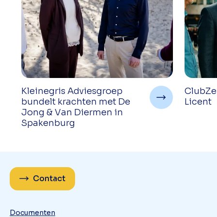
Kleinegris Adviesgroep
ClubZek
bundelt krachten met De
Licent
Jong & Van Diermen in
Spakenburg
Contact
Documenten