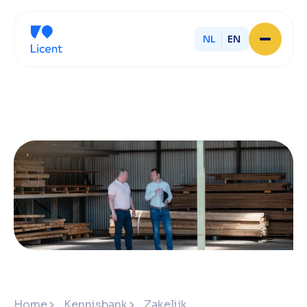
NL
EN
Home
Over Licent
Onze advieskantoren
Diensten
Sluit je aan
Onze ondernemers
Werken bij
Onze mensen
Actueel
Contact
Home
Kennisbank
Zakelijk