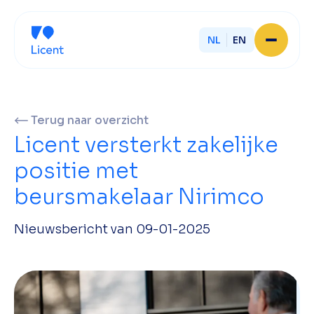
NL
EN
Home
Over Licent
Onze advieskantoren
Terug naar overzicht
Diensten
Licent versterkt zakelijke
Sluit je aan
Onze ondernemers
positie met
Werken bij
beursmakelaar Nirimco
Onze mensen
Actueel
Contact
Nieuwsbericht van 09-01-2025