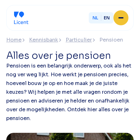
NL
EN
Home
Home
Kennisbank
Particulier
Pensioen
Over Licent
Onze advieskantoren
Alles over je pensioen
Diensten
Sluit je aan
Pensioen is een belangrijk onderwerp, ook als het
Onze ondernemers
nog ver weg lijkt. Hoe werkt je pensioen precies,
Werken bij
hoeveel bouw je op en hoe maak je de juiste
Onze mensen
keuzes? Wij helpen je met alle vragen rondom je
Actueel
pensioen en adviseren je helder en onafhankelijk
Contact
over de mogelijkheden. Ontdek hier alles over je
pensioen.