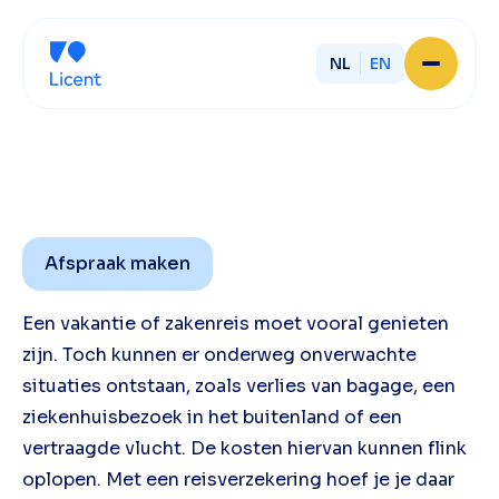
NL
EN
Home
About Licent
Our local offices
Services
Partner with Licent
Our entrepreneurs
Afspraak maken
Working at Licent
Our people
Een vakantie of zakenreis moet vooral genieten
Contact
zijn. Toch kunnen er onderweg onverwachte
situaties ontstaan, zoals verlies van bagage, een
ziekenhuisbezoek in het buitenland of een
vertraagde vlucht. De kosten hiervan kunnen flink
oplopen. Met een reisverzekering hoef je je daar