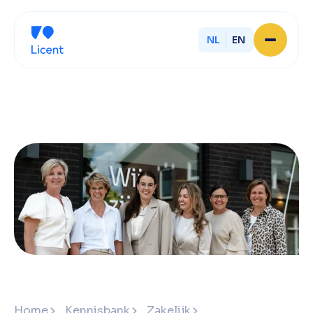
NL
EN
Home
Over Licent
Onze advieskantoren
Diensten
Sluit je aan
Onze ondernemers
Werken bij
Onze mensen
Actueel
Contact
Home
Kennisbank
Zakelijk