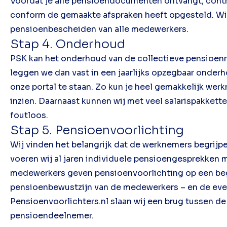
Voordat je alle pensioendocumenten ontvangt, contr
conform de gemaakte afspraken heeft opgesteld. Wi
pensioenbescheiden van alle medewerkers.
Stap 4. Onderhoud
PSK kan het onderhoud van de collectieve pensioen
leggen we dan vast in een jaarlijks opzegbaar onder
onze portal te staan. Zo kun je heel gemakkelijk we
inzien. Daarnaast kunnen wij met veel salarispakkett
foutloos.
Stap 5. Pensioenvoorlichting
Wij vinden het belangrijk dat de werknemers begrijpen
voeren wij al jaren individuele pensioengesprekke
medewerkers geven pensioenvoorlichting op een begr
pensioenbewustzijn van de medewerkers – en de even
Pensioenvoorlichters.nl slaan wij een brug tussen d
pensioendeelnemer.