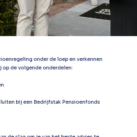
sioenregeling onder de loep en verkennen
ij op de volgende onderdelen:
en
sluiten bij een Bedrijfstak Pensioenfonds
aan de slag om je van het beste advies te