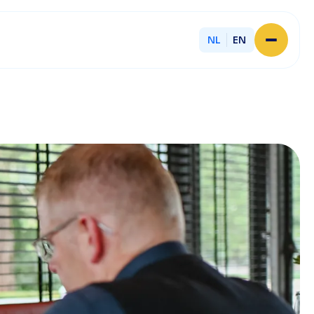
NL
EN
Home
Over Licent
Onze advieskantoren
Diensten
Sluit je aan
Onze ondernemers
Werken bij
Onze mensen
Actueel
Contact