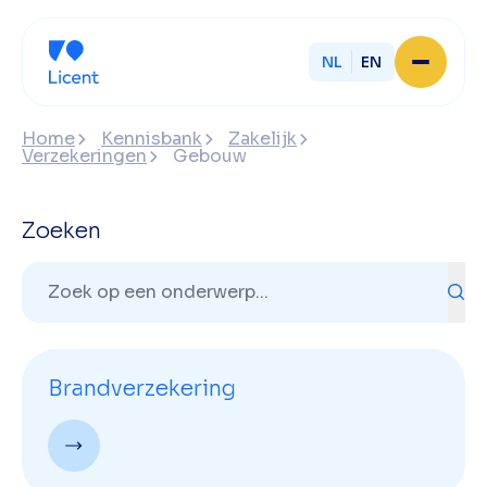
NL
EN
Home
Home
Kennisbank
Zakelijk
Over Licent
Verzekeringen
Gebouw
Onze advieskantoren
Diensten
Sluit je aan
Zoeken
Onze ondernemers
Werken bij
Onze mensen
Actueel
Contact
Brandverzekering