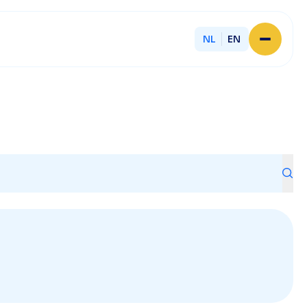
NL
EN
Home
Over Licent
Onze advieskantoren
Diensten
Sluit je aan
Onze ondernemers
Werken bij
Onze mensen
Actueel
Contact