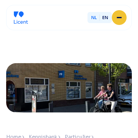
NL
EN
Home
Over Licent
Onze advieskantoren
Diensten
Sluit je aan
Onze ondernemers
Werken bij
Onze mensen
Actueel
Contact
Home
Kennisbank
Particulier