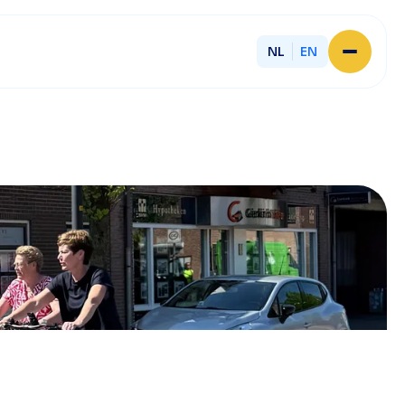
NL
EN
Home
About Licent
Our local offices
Services
Partner with Licent
Our entrepreneurs
Working at Licent
Our people
Contact