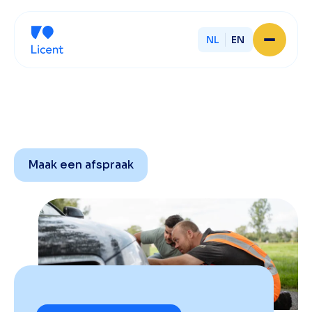
NL
EN
Home
Over Licent
Onze advieskantoren
Diensten
Sluit je aan
Onze ondernemers
Maak een afspraak
Werken bij
Onze mensen
Actueel
Contact