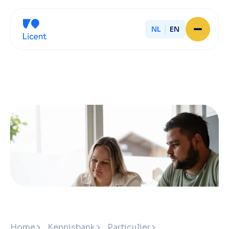
NL
EN
Home
Over Licent
Onze advieskantoren
Diensten
Sluit je aan
Onze ondernemers
Werken bij
Onze mensen
Actueel
Contact
Home
Kennisbank
Particulier