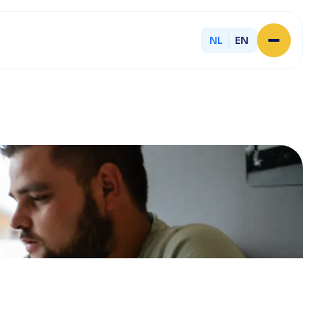
NL
EN
Home
Over Licent
Onze advieskantoren
Diensten
Sluit je aan
Onze ondernemers
Werken bij
Onze mensen
Actueel
Contact