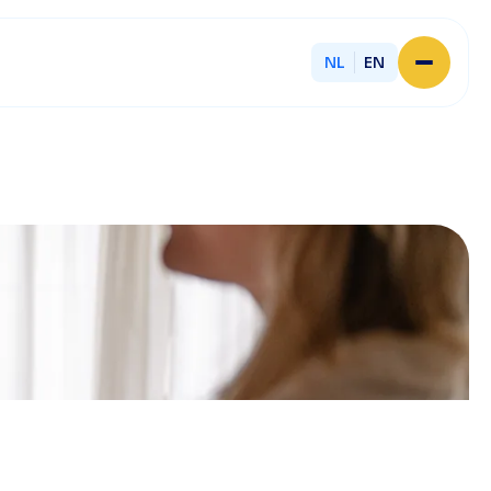
NL
EN
Home
Over Licent
Onze advieskantoren
Diensten
Sluit je aan
Onze ondernemers
Werken bij
Onze mensen
Actueel
Contact