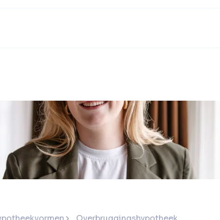
ypotheekvormen
Overbruggingshypotheek