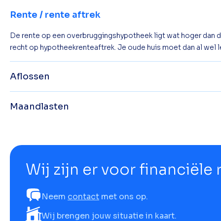
Rente / rente aftrek
De rente op een overbruggingshypotheek ligt wat hoger dan de
recht op hypotheekrenteaftrek. Je oude huis moet dan al wel l
Aflossen
Maandlasten
Wij zijn er voor financiële
Neem
contact
met ons op.
Wij brengen jouw situatie in kaart.