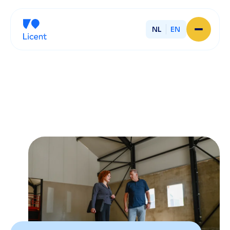
NL
EN
Home
About Licent
Our local offices
Services
Partner with Licent
Our entrepreneurs
Working at Licent
Our people
Contact