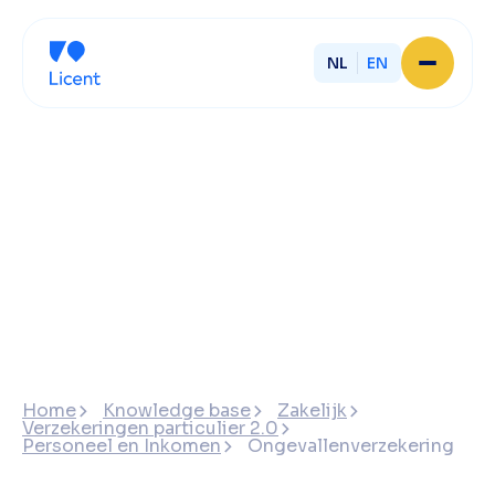
NL
EN
Home
About Licent
Our local offices
Services
Partner with Licent
Our entrepreneurs
Working at Licent
Our people
Contact
Home
Knowledge base
Zakelijk
Verzekeringen particulier 2.0
Personeel en Inkomen
Ongevallenverzekering