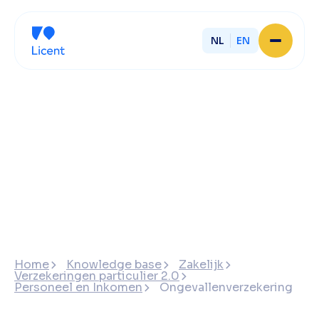
NL
EN
Home
About Licent
Our local offices
Services
Partner with Licent
Our entrepreneurs
Working at Licent
Our people
Contact
Home
Knowledge base
Zakelijk
Verzekeringen particulier 2.0
Personeel en Inkomen
Ongevallenverzekering