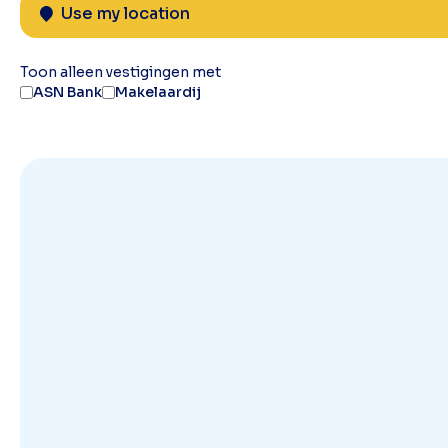
Use my location
Toon alleen vestigingen met
ASN Bank
Makelaardij