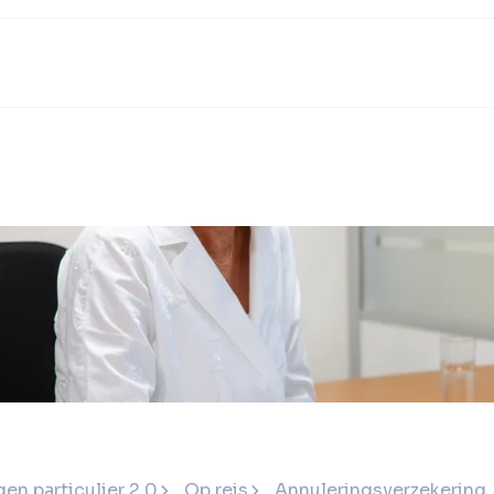
en particulier 2.0
Op reis
Annuleringsverzekering