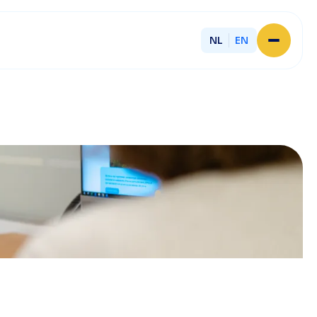
NL
EN
Home
About Licent
Our local offices
Services
Partner with Licent
Our entrepreneurs
Working at Licent
Our people
Contact