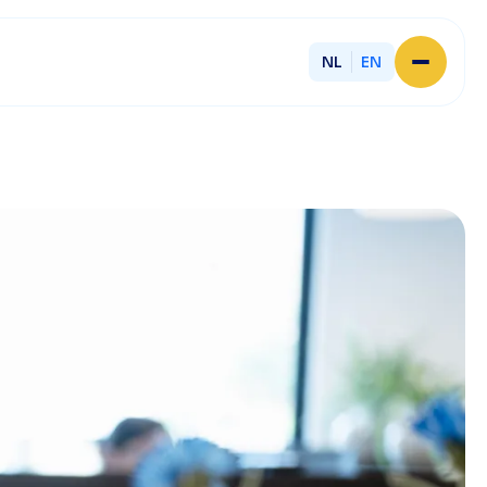
NL
EN
Home
About Licent
Our local offices
Services
Partner with Licent
Our entrepreneurs
Working at Licent
Our people
Contact