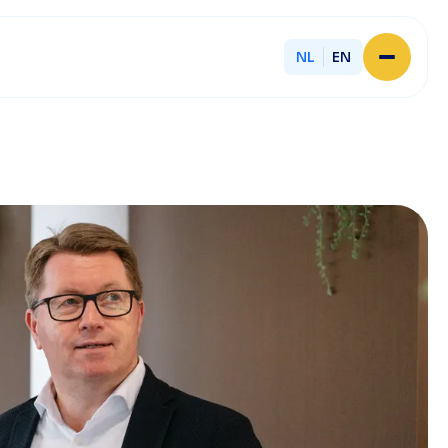
NL
EN
Home
Over Licent
Onze advieskantoren
Diensten
Sluit je aan
Onze ondernemers
Werken bij
Onze mensen
Actueel
Contact