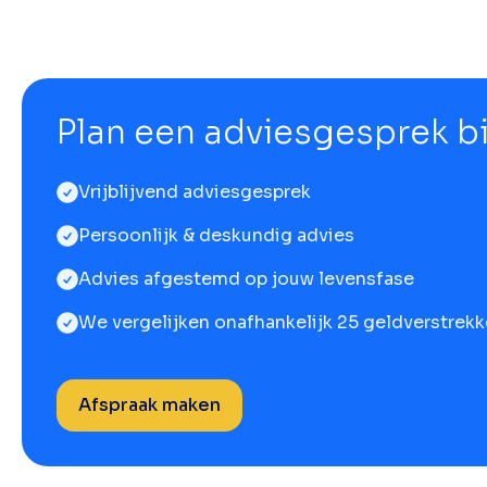
Plan een adviesgesprek bij
Vrijblijvend adviesgesprek
Persoonlijk & deskundig advies
Advies afgestemd op jouw levensfase
We vergelijken onafhankelijk 25 geldverstrekk
Afspraak maken