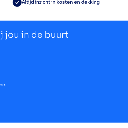
Altijd inzicht in kosten en dekking
 jou in de buurt
ers