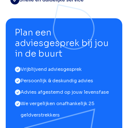
Plan een
adviesgesprek bij jou
in de buurt
Vrijblijvend adviesgesprek
Persoonlijk & deskundig advies
Advies afgestemd op jouw levensfase
We vergelijken onafhankelijk 25
geldverstrekkers