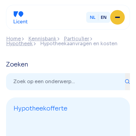
NL
EN
Home
Home
Kennisbank
Particulier
Over Licent
Hypotheek
Hypotheekaanvragen en kosten
Onze advieskantoren
Diensten
Sluit je aan
Zoeken
Onze ondernemers
Werken bij
Onze mensen
Actueel
Contact
Hypotheekofferte