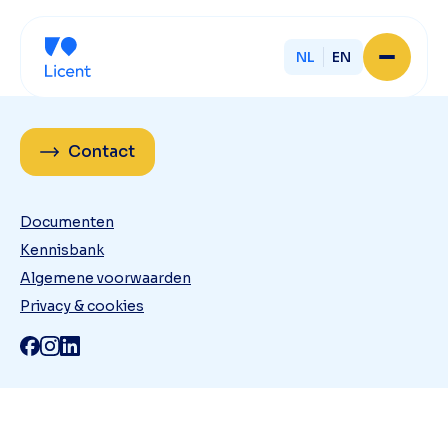
NL
EN
Home
Over Licent
Contact
Onze advieskantoren
Diensten
Sluit je aan
Documenten
Onze ondernemers
Kennisbank
Werken bij
Onze mensen
Algemene voorwaarden
Actueel
Privacy & cookies
Contact