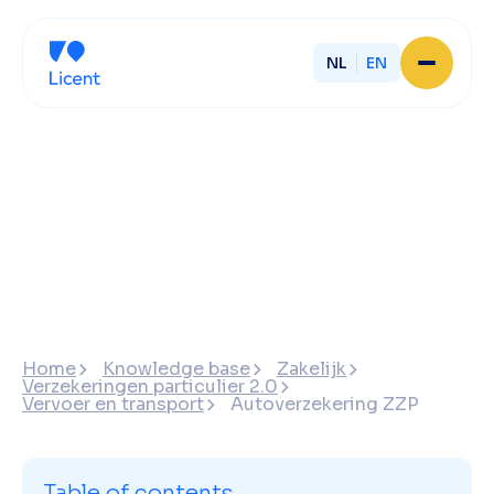
NL
EN
Home
About Licent
Our local offices
Services
Partner with Licent
Our entrepreneurs
Working at Licent
Our people
Contact
Home
Knowledge base
Zakelijk
Verzekeringen particulier 2.0
Vervoer en transport
Autoverzekering ZZP
Table of contents