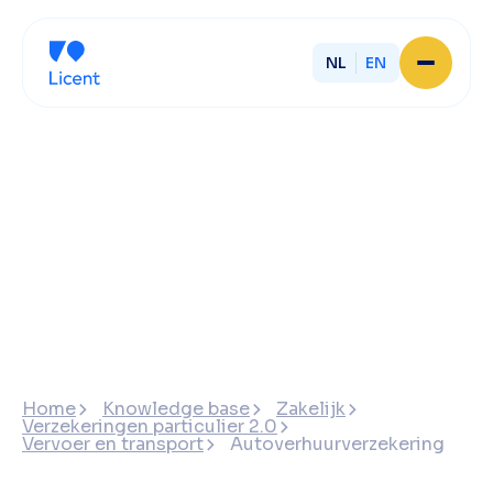
NL
EN
Home
About Licent
Our local offices
Services
Partner with Licent
Our entrepreneurs
Working at Licent
Our people
Contact
Home
Knowledge base
Zakelijk
Verzekeringen particulier 2.0
Vervoer en transport
Autoverhuurverzekering