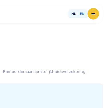
NL
EN
Home
About Licent
Our local offices
Services
Partner with Licent
Our entrepreneurs
Working at Licent
Our people
Bestuurdersaansprakelijkheidsverzekering
Contact