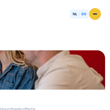
NL
EN
Home
About Licent
Our local offices
Services
Partner with Licent
Our entrepreneurs
Working at Licent
Our people
Contact
Hypotheekofferte