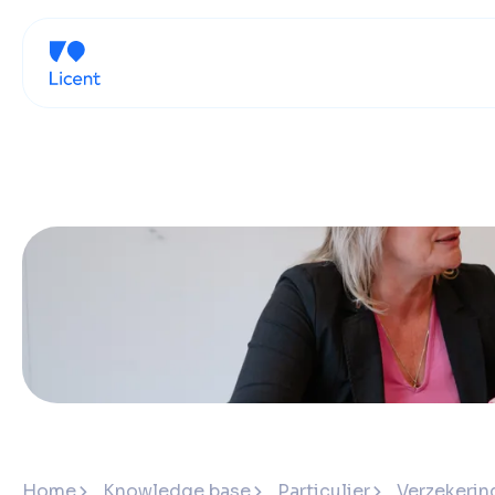
Home
Knowledge base
Particulier
Verzekering