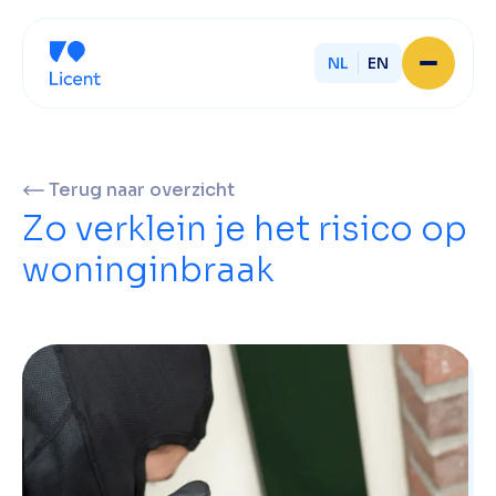
NL
EN
Home
Over Licent
Onze advieskantoren
Terug naar overzicht
Diensten
Zo verklein je het risico op
Sluit je aan
Onze ondernemers
woninginbraak
Werken bij
Onze mensen
Actueel
Contact