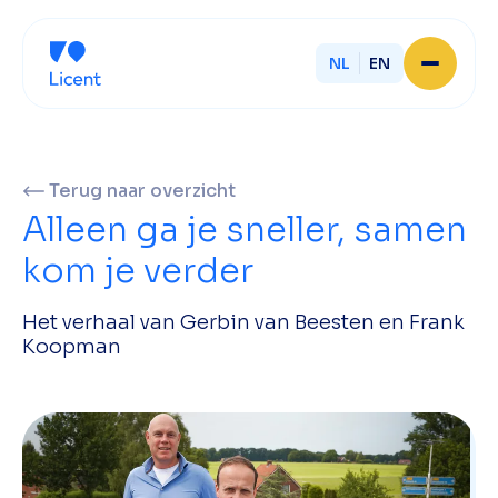
NL
EN
Home
Over Licent
Onze advieskantoren
Terug naar overzicht
Diensten
Alleen ga je sneller, samen
Sluit je aan
Onze ondernemers
kom je verder
Werken bij
Onze mensen
Het verhaal van Gerbin van Beesten en Frank
Actueel
Koopman
Contact