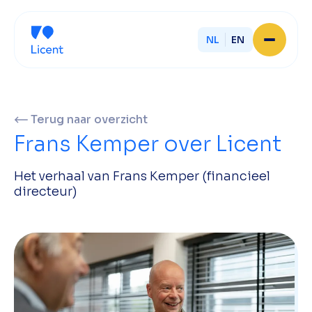
NL
EN
Home
Over Licent
Onze advieskantoren
Terug naar overzicht
Diensten
Frans Kemper over Licent
Sluit je aan
Onze ondernemers
Het verhaal van Frans Kemper (financieel
Werken bij
directeur)
Onze mensen
Actueel
Contact