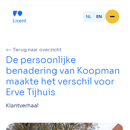
NL
EN
Home
Over Licent
Onze advieskantoren
Terug naar overzicht
Diensten
De persoonlijke
Sluit je aan
Onze ondernemers
benadering van Koopman
Werken bij
maakte het verschil voor
Onze mensen
Actueel
Erve Tijhuis
Contact
Klantverhaal