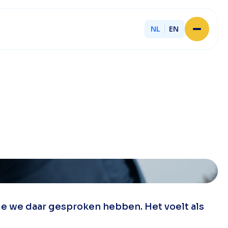
NL
EN
Home
Over Licent
Onze advieskantoren
Diensten
Sluit je aan
Onze ondernemers
Werken bij
Onze mensen
Actueel
Contact
e we daar gesproken hebben. Het voelt als