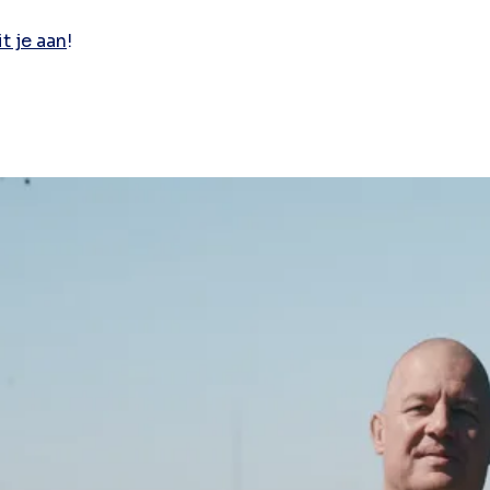
it je aan
!